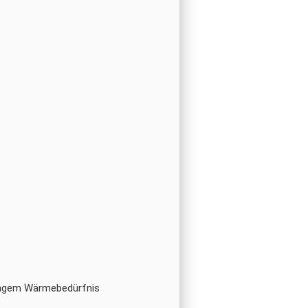
n­gem Wär­me­be­dürf­nis