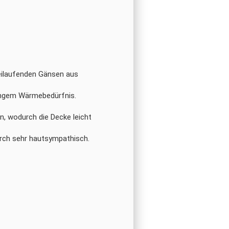
reilaufenden Gänsen aus
­gem Wär­me­be­dürf­nis.
n, wo­durch die De­cke leicht
durch sehr haut­sym­pa­thisch.