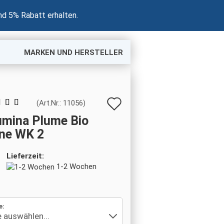
nd 5% Rabatt erhalten.
MARKEN UND HERSTELLER
Auf
(Art.Nr.:
11056
)
den
umina Plume Bio
ne WK 2
Merkzettel
Lieferzeit:
1-2 Wochen
e: