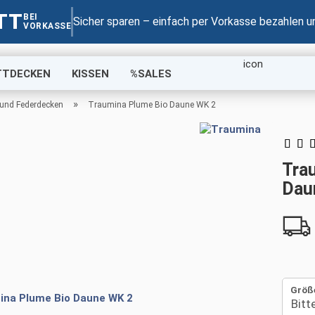
TT
BEI
Suche...
Sicher sparen – einfach per Vorkasse bezahlen u
VORKASSE
TTDECKEN
KISSEN
%SALES
»
und Federdecken
Traumina Plume Bio Daune WK 2
Tra
Dau
Größ