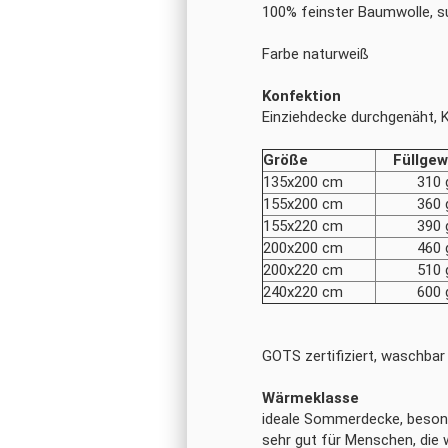
100% feinster Baumwolle, s
Farbe naturweiß
Konfektion
Einziehdecke durchgenäht, 
Größe
Füllgew
135x200 cm
310 
155x200 cm
360 
155x220 cm
390 
200x200 cm
460 
200x220 cm
510 
240x220 cm
600 
GOTS zertifiziert, waschbar
Wärmeklasse
idea­le Som­mer­de­cke, be­so
sehr gut für Men­schen, die w