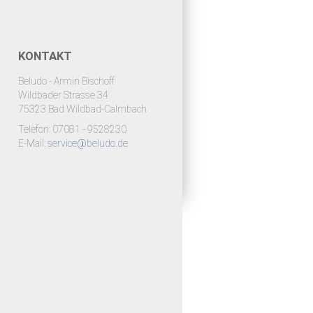
KONTAKT
Beludo - Armin Bischoff
Wildbader Strasse 34
75323 Bad Wildbad-Calmbach
Telefon: 07081 - 9528230
E-Mail:
service@beludo.de