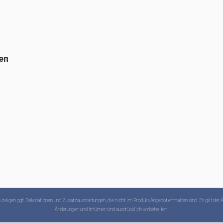
zeigen ggf. Dekorationen und Zusatzausstattungen, die nicht im Produkt-Angebot enthalten sind. Es gilt der 
Änderungen und Irrtümer sind ausdrücklich vorbehalten.