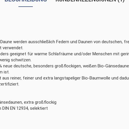
io Daune werden ausschließlich Federn und Daunen von deutschen, f
t verwendet.
n­ders ge­eig­net für war­me Schlaf­räu­me und/oder Men­schen mit ge­rin
e­nig schwit­zen.
% neue deut­sche, be­son­ders groß­flo­cki­gen, wei­ßen Bio-Gänsedaune
m ist.
t aus rei­ner, fei­ner und ex­tra lang­sta­pe­li­ger Bio-Baumwolle und da­
ti­fi­ziert.
nsedaunen, extra großflockig
 DIN EN 12934, selektiert