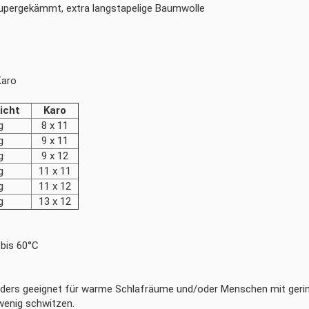
upergekämmt, extra langstapelige Baumwolle
Karo
icht
Karo
g
8 x 11
g
9 x 11
g
9 x 12
g
11 x 11
g
11 x 12
g
13 x 12
 bis 60°C
n­ders ge­eig­net für war­me Schlaf­räu­me und/oder Men­schen mit ge­ri
e­nig schwit­zen.