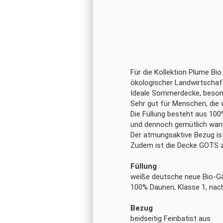
Für die Kollektion Plume B
ökologischer Landwirtschaf
Idea­le Som­mer­de­cke, be­so
Sehr gut für Men­schen, die w
Die Fül­lung be­steht aus 100
und den­noch ge­müt­lich war
Der at­mungs­ak­ti­ve Be­zug is
Zu­dem ist die De­cke GOTS zer­
Füllung
weiße deutsche neue Bio-Gä
100% Daunen, Klasse 1, nach
Bezug
beidseitig Feinbatist aus