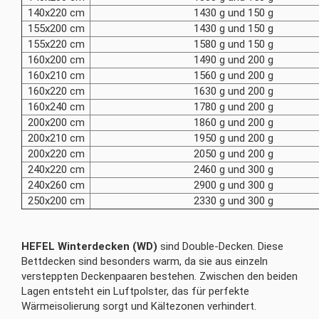
140x220 cm
1430 g und 150 g
155x200 cm
1430 g und 150 g
155x220 cm
1580 g und 150 g
160x200 cm
1490 g und 200 g
160x210 cm
1560 g und 200 g
160x220 cm
1630 g und 200 g
160x240 cm
1780 g und 200 g
200x200 cm
1860 g und 200 g
200x210 cm
1950 g und 200 g
200x220 cm
2050 g und 200 g
240x220 cm
2460 g und 300 g
240x260 cm
2900 g und 300 g
250x200 cm
2330 g und 300 g
HEFEL Winterdecken (WD)
sind Double-Decken. Diese
Bettdecken sind besonders warm, da sie aus einzeln
versteppten Deckenpaaren bestehen. Zwischen den beiden
Lagen entsteht ein Luftpolster, das für perfekte
Wärmeisolierung sorgt und Kältezonen verhindert.