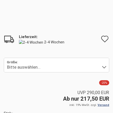
Lieferzeit:
A
2-4 Wochen
d
M
Größe:
-25%
UVP 290,00 EUR
Ab nur 217,50 EUR
inkl. 19% MwSt. zzgl.
Versand