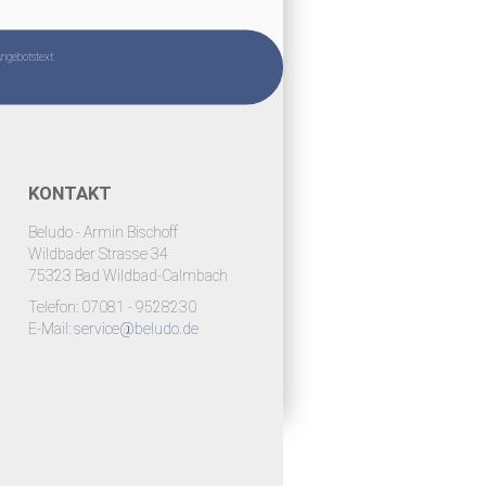
Angebotstext.
KONTAKT
Beludo - Armin Bischoff
Wildbader Strasse 34
75323 Bad Wildbad-Calmbach
Telefon: 07081 - 9528230
E-Mail:
service@beludo.de