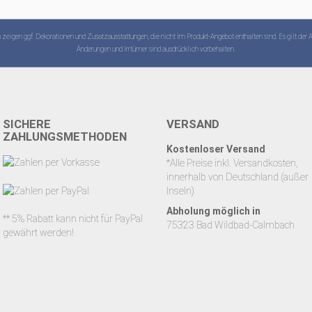
zeigen ggf. Dekorationen und Zusatzausstattungen, die nicht im Produkt-Angebot enthalten sind. Es gilt der 
Änderungen und Irrtümer sind ausdrücklich vorbehalten.
SICHERE
VERSAND
ZAHLUNGSMETHODEN
Kostenloser Versand
*Alle Preise inkl. Versandkosten,
innerhalb von Deutschland (außer
Inseln)
Abholung möglich in
** 5% Rabatt kann nicht für PayPal
75323 Bad Wildbad-Calmbach
gewährt werden!