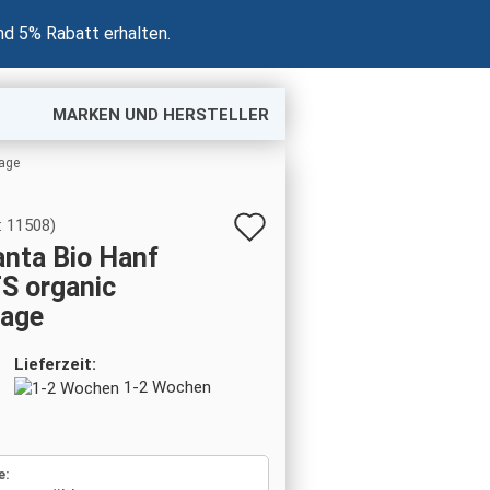
nd 5% Rabatt erhalten.
MARKEN UND HERSTELLER
lage
Auf
:
11508
)
anta Bio Hanf
den
S organic
Merkzettel
lage
Lieferzeit:
1-2 Wochen
e: