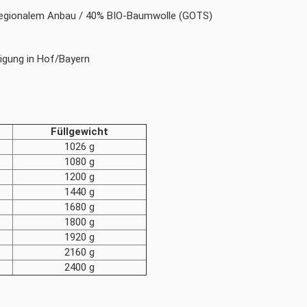
egionalem Anbau / 40% BIO-Baumwolle (GOTS)
tigung in Hof/Bayern
Füllgewicht
1026 g
1080 g
1200 g
1440 g
1680 g
1800 g
1920 g
2160 g
2400 g