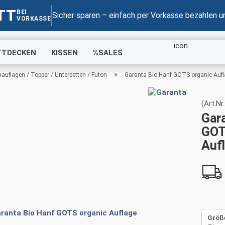
TT
BEI
Suche...
Sicher sparen – einfach per Vorkasse bezahlen u
VORKASSE
TTDECKEN
KISSEN
%SALES
»
auflagen / Topper / Unterbetten / Futon
Garanta Bio Hanf GOTS organic Auf
(Art.Nr.
Gar
GOT
Auf
Größ