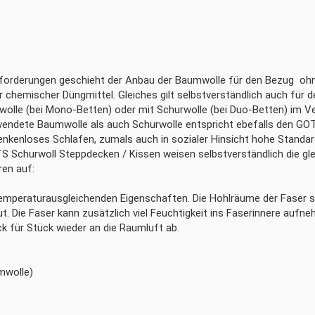
orderungen geschieht der Anbau der Baumwolle für den Bezug o
r chemischer Düngmittel. Gleiches gilt selbstverständlich auch für
olle (bei Mono-Betten) oder mit Schurwolle (bei Duo-Betten) im V
rwendete Baumwolle als auch Schurwolle entspricht ebefalls den GOT
nkenloses Schlafen, zumals auch in sozialer Hinsicht hohe Standar
S Schurwoll Steppdecken / Kissen weisen selbstverständlich die gle
ren auf:
emperaturausgleichenden Eigenschaften. Die Hohlräume der Faser sc
ut. Die Faser kann zusätzlich viel Feuchtigkeit ins Faserinnere auf
ck für Stück wieder an die Raumluft ab.
mwolle)