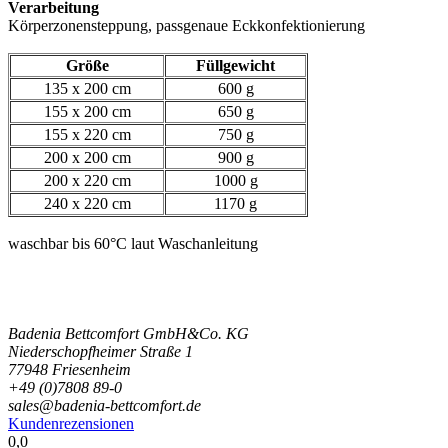
Verarbeitung
Körperzonensteppung, passgenaue Eckkonfektionierung
Größe
Füllgewicht
135 x 200 cm
600 g
155 x 200 cm
650 g
155 x 220 cm
750 g
200 x 200 cm
900 g
200 x 220 cm
1000 g
240 x 220 cm
1170 g
waschbar bis 60°C laut Waschanleitung
Badenia Bettcomfort GmbH&Co. KG
Niederschopfheimer Straße 1
77948 Friesenheim
+49 (0)7808 89-0
sales@badenia-bettcomfort.de
Kundenrezensionen
0,0