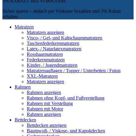
5% RABATT
BEI
VORKASSE
Sicher sparen – einfach per Vorkasse bezahlen und 5% Rabatt
erhalten.
Matratzen
Matratzen anzeigen
Visco- / Gel- und Kaltschaummatratzen
Taschenfederkernmatratzen
Latex- / Naturlatexmatratzen
Rosshaarmatratzen
Federkernmatratzen
Kinder- / Jugendmatratzen
Matratzenauflagen / Topper / Unterbetten / Futon
XXL-Matratzen
Matratzen anzeigen
Rahmen
Rahmen anzeigen
Rahmen ohne Kopf- und Fußverstellung
Rahmen mit Verstellung
Rahmen mit Motor
Rahmen anzeigen
Bettdecken
Bettdecken anzeigen
Baumwoll- / Viskose- und Kapokdecken