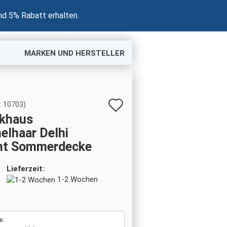
nd 5% Rabatt erhalten.
MARKEN UND HERSTELLER
Auf
:
10703
)
nkhaus
den
elhaar Delhi
Merkzettel
cht Sommerdecke
Lieferzeit:
1-2 Wochen
e: