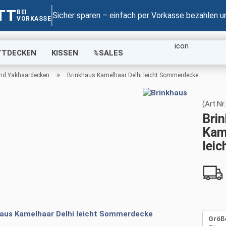
TT
BEI
Suche...
Sicher sparen – einfach per Vorkasse bezahlen u
VORKASSE
TTDECKEN
KISSEN
%SALES
»
nd Yakhaardecken
Brinkhaus Kamelhaar Delhi leicht Sommerdecke
(Art.Nr.
Bri
Kam
lei
Größ