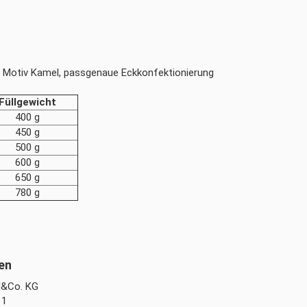
Motiv Kamel, passgenaue Eckkonfektionierung
Füllgewicht
400 g
450 g
500 g
600 g
650 g
780 g
H&Co. KG
 1