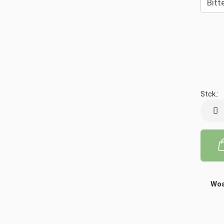
Stck.:
Stck.
Woa