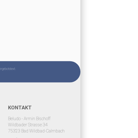
Angebotstext.
KONTAKT
Beludo - Armin Bischoff
Wildbader Strasse 34
75323 Bad Wildbad-Calmbach