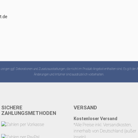
t.de
zeigen ggf. Dekorationen und Zusatzausstattungen, die nicht im Produkt-Angebot enthalten sind. Es gilt der 
Änderungen und Irrtümer sind ausdrücklich vorbehalten.
SICHERE
VERSAND
ZAHLUNGSMETHODEN
Kostenloser Versand
*Alle Preise inkl. Versandkosten,
innerhalb von Deutschland (außer
Inseln)